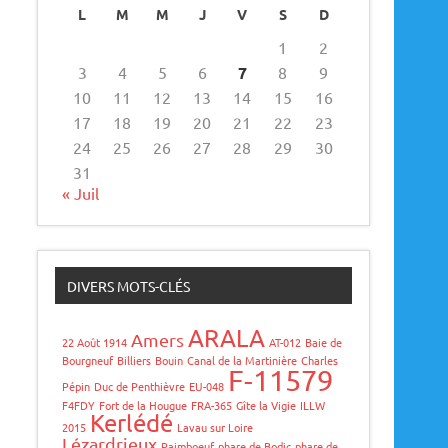
L
M
M
J
V
S
D
1
2
3
4
5
6
7
8
9
10
11
12
13
14
15
16
17
18
19
20
21
22
23
24
25
26
27
28
29
30
31
« Juil
DIVERS MOTS-CLÉS
ARALA
Amers
22 Août 1914
AT-012
Baie de
Bourgneuf
Billiers
Bouin
Canal de la Martinière
Charles
F-11579
Pépin
Duc de Penthièvre
EU-048
F4FDY
Fort de la Hougue
FRA-365
Gîte la Vigie
ILLW
Kerlédé
2015
Lavau sur Loire
Lézardrieux
Paimboeuf
phare de Bodic
phare de