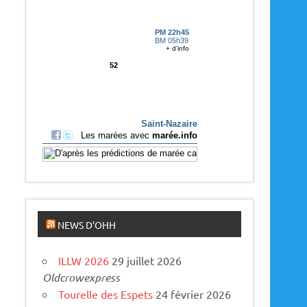
p
a
r
u
s
NEWS D’OHH
ILLW 2026
29 juillet 2026
Oldcrowexpress
Tourelle des Espets
24 février 2026