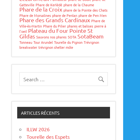
Gatteville
Phare de Kerlédé
phare de la Chaume
Phare de la Croix
phare de la Pointe des Chats
Phare de Morsalines
phare de Penlan
phare de Pen Men
Phare des Grands Cardinaux
Phare de
Ville-ès-Martin
Phare du Pilier
phares et balises
pierre à
Plateau du Four
Pointe St
l'oeil
Gildas
SotaBeam
Sauvons nos phares
SOTA
Tonneau
Tour Arundel
Tourelle du Pignon
Trévignon
breakwater
trévignon shelter môle
ARTICLES RÉCENTS
ILLW 2026
Tourelle des Espets