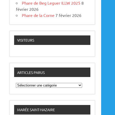
Phare de Beg Leguer ILLW 2025
8
février 2026
Phare de la Corne
7 février 2026
VISITEURS
ARTICLES PARUS
A
r
t
i
c
l
e
MARÉE SAINT-NAZAIRE
s