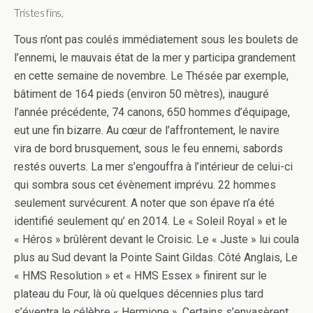
Tristes fins,
Tous n’ont pas coulés immédiatement sous les boulets de
l’ennemi, le mauvais état de la mer y participa grandement
en cette semaine de novembre. Le Thésée par exemple,
bâtiment de 164 pieds (environ 50 mètres), inauguré
l’année précédente, 74 canons, 650 hommes d’équipage,
eut une fin bizarre. Au cœur de l’affrontement, le navire
vira de bord brusquement, sous le feu ennemi, sabords
restés ouverts. La mer s’engouffra à l’intérieur de celui-ci
qui sombra sous cet évènement imprévu. 22 hommes
seulement survécurent. A noter que son épave n’a été
identifié seulement qu’ en 2014. Le « Soleil Royal » et le
« Héros » brûlèrent devant le Croisic. Le « Juste » lui coula
plus au Sud devant la Pointe Saint Gildas. Côté Anglais, Le
« HMS Resolution » et « HMS Essex » finirent sur le
plateau du Four, là où quelques décennies plus tard
s’éventra le célèbre « Hermione ». Certains s’envasèrent