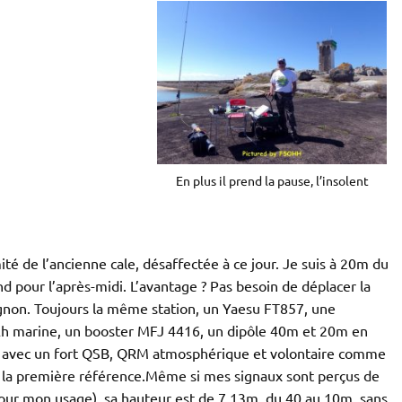
En plus il prend la pause, l’insolent
mité de l’ancienne cale, désaffectée à ce jour. Je suis à 20m du
 pour l’après-midi. L’avantage ? Pas besoin de déplacer la
vignon. Toujours la même station, un Yaesu FT857, une
h marine, un booster MFJ 4416, un dipôle 40m et 20m en
fois avec un fort QSB, QRM atmosphérique et volontaire comme
r la première référence.Même si mes signaux sont perçus de
pour mon usage), sa hauteur est de 7,13m, du 40 au 10m, sans