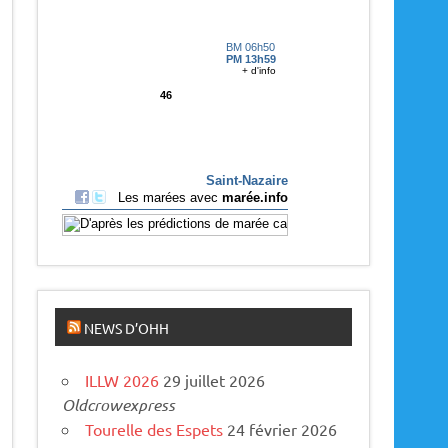
p
a
r
u
s
NEWS D’OHH
ILLW 2026
29 juillet 2026
Oldcrowexpress
Tourelle des Espets
24 février 2026