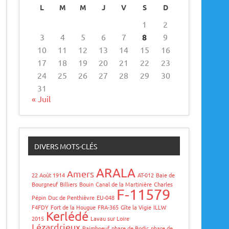
L
M
M
J
V
S
D
1
2
3
4
5
6
7
8
9
10
11
12
13
14
15
16
17
18
19
20
21
22
23
24
25
26
27
28
29
30
31
« Juil
DIVERS MOTS-CLÉS
ARALA
Amers
22 Août 1914
AT-012
Baie de
Bourgneuf
Billiers
Bouin
Canal de la Martinière
Charles
F-11579
Pépin
Duc de Penthièvre
EU-048
F4FDY
Fort de la Hougue
FRA-365
Gîte la Vigie
ILLW
Kerlédé
2015
Lavau sur Loire
Lézardrieux
Paimboeuf
phare de Bodic
phare de