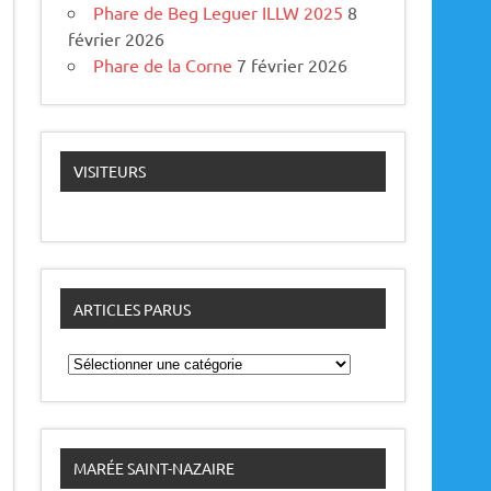
Phare de Beg Leguer ILLW 2025
8
février 2026
Phare de la Corne
7 février 2026
VISITEURS
ARTICLES PARUS
A
r
t
i
c
l
e
MARÉE SAINT-NAZAIRE
s