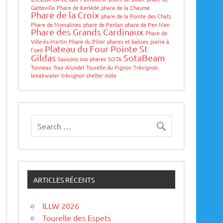
Gatteville
Phare de Kerlédé
phare de la Chaume
Phare de la Croix
phare de la Pointe des Chats
Phare de Morsalines
phare de Penlan
phare de Pen Men
Phare des Grands Cardinaux
Phare de
Ville-ès-Martin
Phare du Pilier
phares et balises
pierre à
Plateau du Four
Pointe St
l'oeil
Gildas
SotaBeam
Sauvons nos phares
SOTA
Tonneau
Tour Arundel
Tourelle du Pignon
Trévignon
breakwater
trévignon shelter môle
ARTICLES RÉCENTS
ILLW 2026
Tourelle des Espets