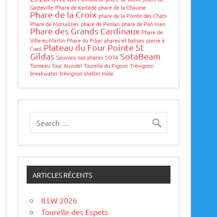
Gatteville
Phare de Kerlédé
phare de la Chaume
Phare de la Croix
phare de la Pointe des Chats
Phare de Morsalines
phare de Penlan
phare de Pen Men
Phare des Grands Cardinaux
Phare de
Ville-ès-Martin
Phare du Pilier
phares et balises
pierre à
Plateau du Four
Pointe St
l'oeil
Gildas
SotaBeam
Sauvons nos phares
SOTA
Tonneau
Tour Arundel
Tourelle du Pignon
Trévignon
breakwater
trévignon shelter môle
ARTICLES RÉCENTS
ILLW 2026
Tourelle des Espets