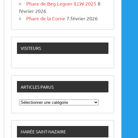
Phare de Beg Leguer ILLW 2025
8
février 2026
Phare de la Corne
7 février 2026
VISITEURS
ARTICLES PARUS
A
r
t
i
c
l
e
MARÉE SAINT-NAZAIRE
s