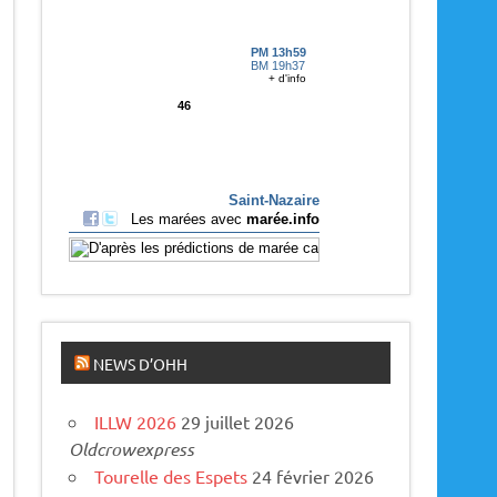
p
a
r
u
s
NEWS D’OHH
ILLW 2026
29 juillet 2026
Oldcrowexpress
Tourelle des Espets
24 février 2026