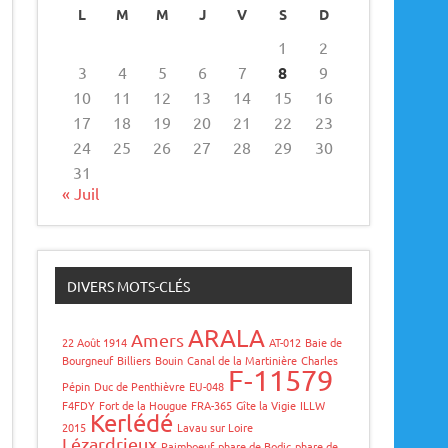
L
M
M
J
V
S
D
1
2
3
4
5
6
7
8
9
10
11
12
13
14
15
16
17
18
19
20
21
22
23
24
25
26
27
28
29
30
31
« Juil
DIVERS MOTS-CLÉS
ARALA
Amers
22 Août 1914
AT-012
Baie de
Bourgneuf
Billiers
Bouin
Canal de la Martinière
Charles
F-11579
Pépin
Duc de Penthièvre
EU-048
F4FDY
Fort de la Hougue
FRA-365
Gîte la Vigie
ILLW
Kerlédé
2015
Lavau sur Loire
Lézardrieux
Paimboeuf
phare de Bodic
phare de