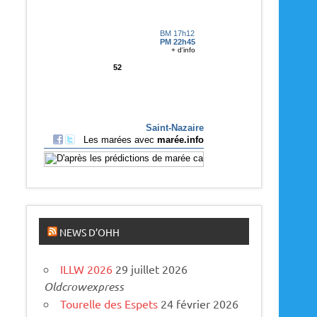
p
a
r
u
s
NEWS D’OHH
ILLW 2026
29 juillet 2026
Oldcrowexpress
Tourelle des Espets
24 février 2026