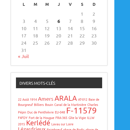
L
M
M
J
V
S
D
1
2
3
4
5
6
7
8
9
10
11
12
13
14
15
16
17
18
19
20
21
22
23
24
25
26
27
28
29
30
31
« Juil
DIVERS MOTS-CLÉS
ARALA
Amers
22 Août 1914
AT-012
Baie de
Bourgneuf
Billiers
Bouin
Canal de la Martinière
Charles
F-11579
Pépin
Duc de Penthièvre
EU-048
F4FDY
Fort de la Hougue
FRA-365
Gîte la Vigie
ILLW
Kerlédé
2015
Lavau sur Loire
Lézardrieux
Paimboeuf
phare de Bodic
phare de