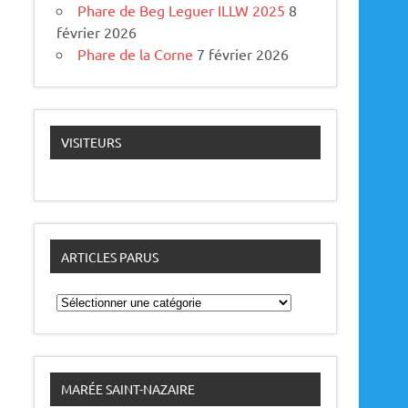
Phare de Beg Leguer ILLW 2025
8
février 2026
Phare de la Corne
7 février 2026
VISITEURS
ARTICLES PARUS
A
r
t
i
c
l
e
MARÉE SAINT-NAZAIRE
s