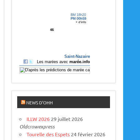
p
a
r
u
s
NEWS D’OHH
ILLW 2026
29 juillet 2026
Oldcrowexpress
Tourelle des Espets
24 février 2026