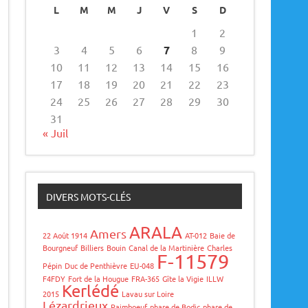
L
M
M
J
V
S
D
1
2
3
4
5
6
7
8
9
10
11
12
13
14
15
16
17
18
19
20
21
22
23
24
25
26
27
28
29
30
31
« Juil
DIVERS MOTS-CLÉS
ARALA
Amers
22 Août 1914
AT-012
Baie de
Bourgneuf
Billiers
Bouin
Canal de la Martinière
Charles
F-11579
Pépin
Duc de Penthièvre
EU-048
F4FDY
Fort de la Hougue
FRA-365
Gîte la Vigie
ILLW
Kerlédé
2015
Lavau sur Loire
Lézardrieux
Paimboeuf
phare de Bodic
phare de