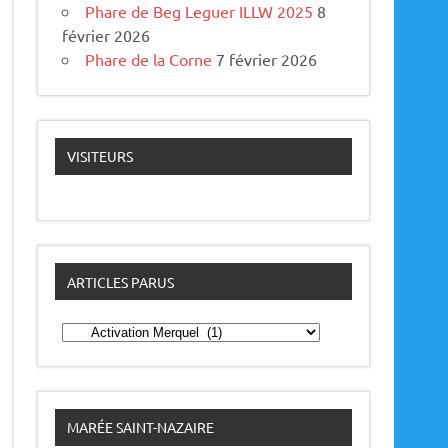
Phare de Beg Leguer ILLW 2025
8
février 2026
Phare de la Corne
7 février 2026
VISITEURS
ARTICLES PARUS
A
r
t
i
c
l
e
MARÉE SAINT-NAZAIRE
s