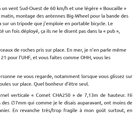
r-là un vent Sud-Ouest de 60 km/h et une légère « Boucaille »
u matin, montage des antennes Big-Wheel pour la bande des
sur un tripode que j’emploie en portable bicycle. Le
 un fois déployé, ça ils ne le disent pas dans la « pub »,
ceaux de roches pris sur place. En mer, je n’en parle même
 21 pour l’UHF, et vous faîtes comme OHH, vous les
personne ne vous regarde, notamment lorsque vous glissez sur
oules sur place. Quel bonheur d’être seul.
ternel verticale « Comet CHA250 » de 7,13m de hauteur. Ni
urs des ∅7mm qui comme je le disais auparavant, ont moins de
ier. En revanche très/trop fragile à mon goût surtout, en