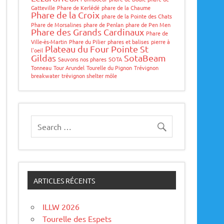
Gatteville
Phare de Kerlédé
phare de la Chaume
Phare de la Croix
phare de la Pointe des Chats
Phare de Morsalines
phare de Penlan
phare de Pen Men
Phare des Grands Cardinaux
Phare de
Ville-ès-Martin
Phare du Pilier
phares et balises
pierre à
Plateau du Four
Pointe St
l'oeil
Gildas
SotaBeam
Sauvons nos phares
SOTA
Tonneau
Tour Arundel
Tourelle du Pignon
Trévignon
breakwater
trévignon shelter môle
ARTICLES RÉCENTS
ILLW 2026
Tourelle des Espets