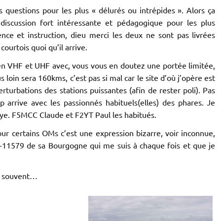
 questions pour les plus « délurés ou intrépides ». Alors ça
 discussion fort intéressante et pédagogique pour les plus
ence et instruction, dieu merci les deux ne sont pas livrées
ourtois quoi qu’il arrive.
en VHF et UHF avec, vous vous en doutez une portée limitée,
s loin sera 160kms, c’est pas si mal car le site d’où j’opère est
rturbations des stations puissantes (afin de rester poli). Pas
 arrive avec les passionnés habituels(elles) des phares. Je
e. F5MCC Claude et F2YT Paul les habitués.
our certains OMs c’est une expression bizarre, voir inconnue,
 F-11579 de sa Bourgogne qui me suis à chaque fois et que je
me souvent…