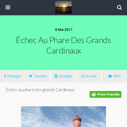
8 Mai 2017
Échec Au Phare Des Grands
Cardinaux
Partager
Tweeter
Épingler
E-mail
SMS
Échec au phare des grands Cardinaux,