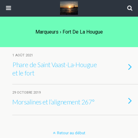
Marqueurs › Fort De La Hougue
1 AOÛT 2021
Phare de Saint Vaast-La-Hougue
et le fort
29 OCTOBRE 2019
Morsalines et l’alignement 267°
Retour au début