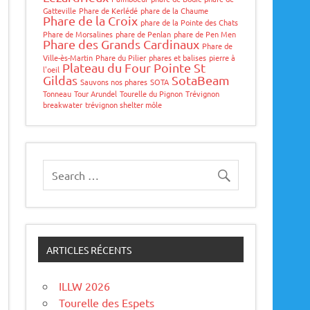
Gatteville
Phare de Kerlédé
phare de la Chaume
Phare de la Croix
phare de la Pointe des Chats
Phare de Morsalines
phare de Penlan
phare de Pen Men
Phare des Grands Cardinaux
Phare de
Ville-ès-Martin
Phare du Pilier
phares et balises
pierre à
Plateau du Four
Pointe St
l'oeil
Gildas
SotaBeam
Sauvons nos phares
SOTA
Tonneau
Tour Arundel
Tourelle du Pignon
Trévignon
breakwater
trévignon shelter môle
ARTICLES RÉCENTS
ILLW 2026
Tourelle des Espets