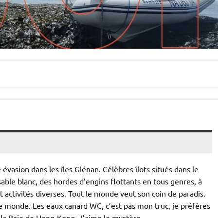
 évasion dans les îles Glénan. Célèbres îlots situés dans le
able blanc, des hordes d’engins flottants en tous genres, à
et activités diverses. Tout le monde veut son coin de paradis.
e monde. Les eaux canard WC, c’est pas mon truc, je préfères
u la Baie de Hong-Kong. J’aime le mystère.