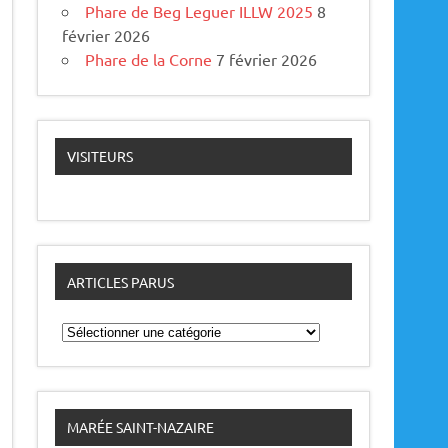
Phare de Beg Leguer ILLW 2025
8
février 2026
Phare de la Corne
7 février 2026
VISITEURS
ARTICLES PARUS
A
r
t
i
c
l
e
MARÉE SAINT-NAZAIRE
s