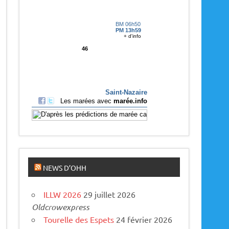
p
a
r
u
s
NEWS D’OHH
ILLW 2026
29 juillet 2026
Oldcrowexpress
Tourelle des Espets
24 février 2026