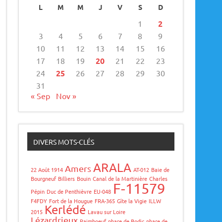
L
M
M
J
V
S
D
1
2
3
4
5
6
7
8
9
10
11
12
13
14
15
16
17
18
19
20
21
22
23
24
25
26
27
28
29
30
31
« Sep
Nov »
DIVERS MOTS-CLÉS
ARALA
Amers
22 Août 1914
AT-012
Baie de
Bourgneuf
Billiers
Bouin
Canal de la Martinière
Charles
F-11579
Pépin
Duc de Penthièvre
EU-048
F4FDY
Fort de la Hougue
FRA-365
Gîte la Vigie
ILLW
Kerlédé
2015
Lavau sur Loire
Lézardrieux
Paimboeuf
phare de Bodic
phare de