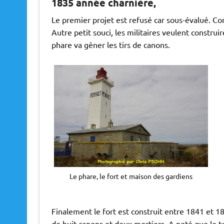
1835 année charnière,
Le premier projet est refusé car sous-évalué. Con
Autre petit souci, les militaires veulent construi
phare va gêner les tirs de canons.
Le phare, le fort et maison des gardiens
Finalement le fort est construit entre 1841 et 184
de huit canons et deux mortiers. A noté que le te