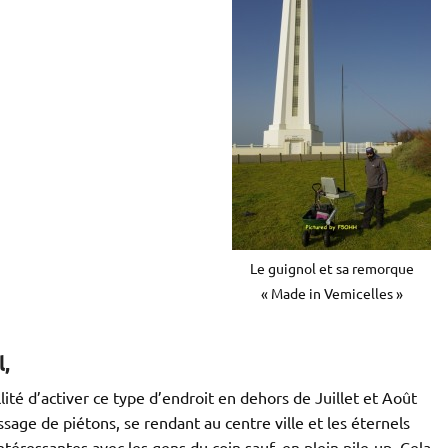
Le guignol et sa remorque
« Made in Vemicelles »
,
lité d’activer ce type d’endroit en dehors de Juillet et Août
ssage de piétons, se rendant au centre ville et les éternels
ntéressantes avec les gens du coin sauf, en plein pile-up. Cela