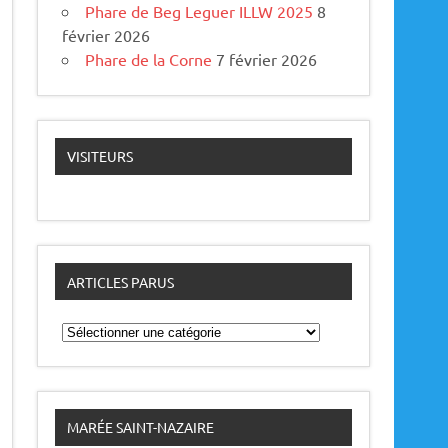
Phare de Beg Leguer ILLW 2025
8
février 2026
Phare de la Corne
7 février 2026
VISITEURS
ARTICLES PARUS
A
r
t
i
c
l
e
MARÉE SAINT-NAZAIRE
s