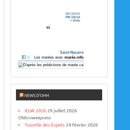
p
a
r
u
s
NEWS D’OHH
ILLW 2026
29 juillet 2026
Oldcrowexpress
Tourelle des Espets
24 février 2026