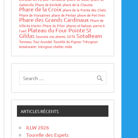
Gatteville
Phare de Kerlédé
phare de la Chaume
Phare de la Croix
phare de la Pointe des Chats
Phare de Morsalines
phare de Penlan
phare de Pen Men
Phare des Grands Cardinaux
Phare de
Ville-ès-Martin
Phare du Pilier
phares et balises
pierre à
Plateau du Four
Pointe St
l'oeil
Gildas
SotaBeam
Sauvons nos phares
SOTA
Tonneau
Tour Arundel
Tourelle du Pignon
Trévignon
breakwater
trévignon shelter môle
ARTICLES RÉCENTS
ILLW 2026
Tourelle des Espets