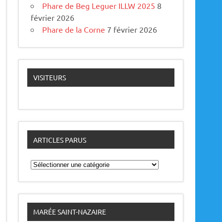
Phare de Beg Leguer ILLW 2025
8
février 2026
Phare de la Corne
7 février 2026
VISITEURS
ARTICLES PARUS
A
r
t
i
c
l
e
MARÉE SAINT-NAZAIRE
s