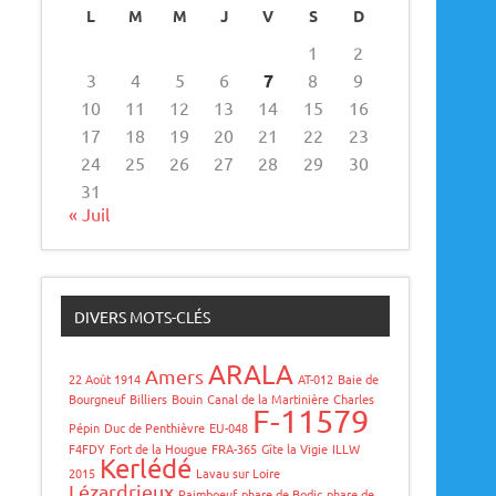
L
M
M
J
V
S
D
1
2
3
4
5
6
7
8
9
10
11
12
13
14
15
16
17
18
19
20
21
22
23
24
25
26
27
28
29
30
31
« Juil
DIVERS MOTS-CLÉS
ARALA
Amers
22 Août 1914
AT-012
Baie de
Bourgneuf
Billiers
Bouin
Canal de la Martinière
Charles
F-11579
Pépin
Duc de Penthièvre
EU-048
F4FDY
Fort de la Hougue
FRA-365
Gîte la Vigie
ILLW
Kerlédé
2015
Lavau sur Loire
Lézardrieux
Paimboeuf
phare de Bodic
phare de