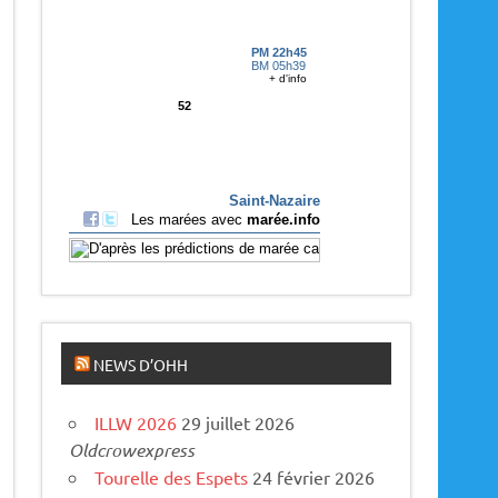
p
a
r
u
s
NEWS D’OHH
ILLW 2026
29 juillet 2026
Oldcrowexpress
Tourelle des Espets
24 février 2026