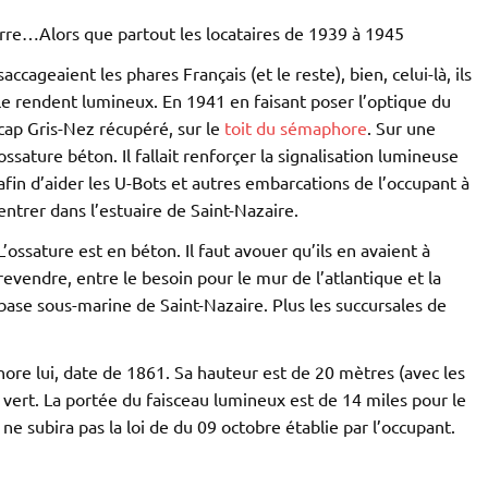
erre…Alors que partout les locataires de 1939 à 1945
saccageaient les phares Français (et le reste), bien, celui-là, ils
le rendent lumineux. En 1941 en faisant poser l’optique du
cap Gris-Nez récupéré, sur le
toit du sémaphore
. Sur une
ossature béton. Il fallait renforçer la signalisation lumineuse
afin d’aider les U-Bots et autres embarcations de l’occupant à
entrer dans l’estuaire de Saint-Nazaire.
L’ossature est en béton. Il faut avouer qu’ils en avaient à
revendre, entre le besoin pour le mur de l’atlantique et la
base sous-marine de Saint-Nazaire. Plus les succursales de
ore lui, date de 1861. Sa hauteur est de 20 mètres (avec les
t vert. La portée du faisceau lumineux est de 14 miles pour le
ne subira pas la loi de du 09 octobre établie par l’occupant.