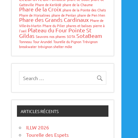
Gatteville
Phare de Kerlédé
phare de la Chaume
Phare de la Croix
phare de la Pointe des Chats
Phare de Morsalines
phare de Penlan
phare de Pen Men
Phare des Grands Cardinaux
Phare de
Ville-ès-Martin
Phare du Pilier
phares et balises
pierre à
Plateau du Four
Pointe St
l'oeil
Gildas
SotaBeam
Sauvons nos phares
SOTA
Tonneau
Tour Arundel
Tourelle du Pignon
Trévignon
breakwater
trévignon shelter môle
ARTICLES RÉCENTS
ILLW 2026
Tourelle des Espets