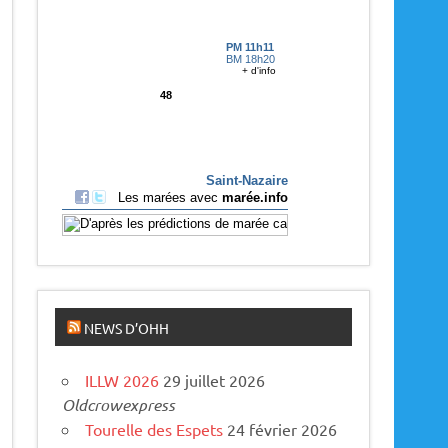
p
a
r
u
s
NEWS D’OHH
ILLW 2026
29 juillet 2026
Oldcrowexpress
Tourelle des Espets
24 février 2026