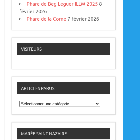
Phare de Beg Leguer ILLW 2025
8
février 2026
Phare de la Corne
7 février 2026
VISITEURS
ARTICLES PARUS
A
r
t
i
c
l
e
MARÉE SAINT-NAZAIRE
s