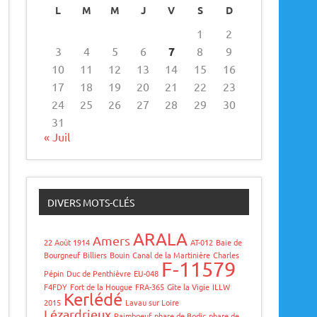
L
M
M
J
V
S
D
1
2
3
4
5
6
7
8
9
10
11
12
13
14
15
16
17
18
19
20
21
22
23
24
25
26
27
28
29
30
31
« Juil
DIVERS MOTS-CLÉS
ARALA
Amers
22 Août 1914
AT-012
Baie de
Bourgneuf
Billiers
Bouin
Canal de la Martinière
Charles
F-11579
Pépin
Duc de Penthièvre
EU-048
F4FDY
Fort de la Hougue
FRA-365
Gîte la Vigie
ILLW
Kerlédé
2015
Lavau sur Loire
Lézardrieux
Paimboeuf
phare de Bodic
phare de