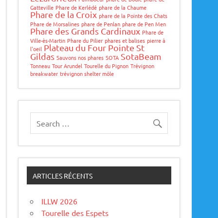
Gatteville
Phare de Kerlédé
phare de la Chaume
Phare de la Croix
phare de la Pointe des Chats
Phare de Morsalines
phare de Penlan
phare de Pen Men
Phare des Grands Cardinaux
Phare de
Ville-ès-Martin
Phare du Pilier
phares et balises
pierre à
Plateau du Four
Pointe St
l'oeil
Gildas
SotaBeam
Sauvons nos phares
SOTA
Tonneau
Tour Arundel
Tourelle du Pignon
Trévignon
breakwater
trévignon shelter môle
ARTICLES RÉCENTS
ILLW 2026
Tourelle des Espets