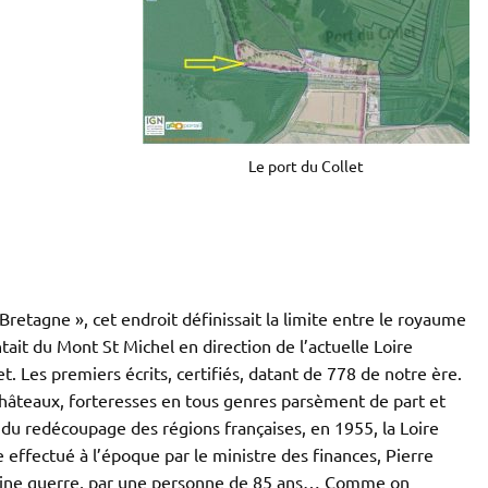
Le port du Collet
retagne », cet endroit définissait la limite entre le royaume
tait du Mont St Michel en direction de l’actuelle Loire
t. Les premiers écrits, certifiés, datant de 778 de notre ère.
châteaux, forteresses en tous genres parsèment de part et
rs du redécoupage des régions françaises, en 1955, la Loire
e effectué à l’époque par le ministre des finances, Pierre
 pleine guerre, par une personne de 85 ans… Comme on