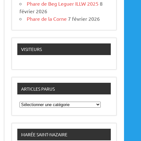
Phare de Beg Leguer ILLW 2025
8
février 2026
Phare de la Corne
7 février 2026
VISITEURS
ARTICLES PARUS
A
r
t
i
c
l
e
MARÉE SAINT-NAZAIRE
s