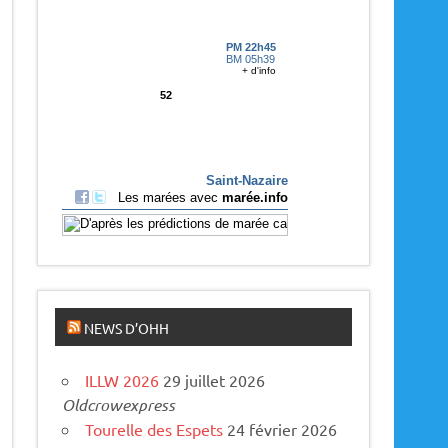
p
a
r
u
s
NEWS D’OHH
ILLW 2026
29 juillet 2026
Oldcrowexpress
Tourelle des Espets
24 février 2026