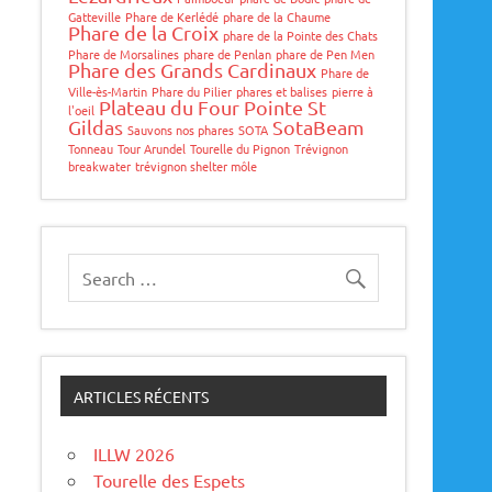
Gatteville
Phare de Kerlédé
phare de la Chaume
Phare de la Croix
phare de la Pointe des Chats
Phare de Morsalines
phare de Penlan
phare de Pen Men
Phare des Grands Cardinaux
Phare de
Ville-ès-Martin
Phare du Pilier
phares et balises
pierre à
Plateau du Four
Pointe St
l'oeil
Gildas
SotaBeam
Sauvons nos phares
SOTA
Tonneau
Tour Arundel
Tourelle du Pignon
Trévignon
breakwater
trévignon shelter môle
ARTICLES RÉCENTS
ILLW 2026
Tourelle des Espets