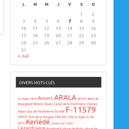
L
M
M
J
V
S
D
1
2
3
4
5
6
7
8
9
10
11
12
13
14
15
16
17
18
19
20
21
22
23
24
25
26
27
28
29
30
31
« Juil
DIVERS MOTS-CLÉS
ARALA
Amers
22 Août 1914
AT-012
Baie de
Bourgneuf
Billiers
Bouin
Canal de la Martinière
Charles
F-11579
Pépin
Duc de Penthièvre
EU-048
F4FDY
Fort de la Hougue
FRA-365
Gîte la Vigie
ILLW
Kerlédé
2015
Lavau sur Loire
Lézardrieux
Paimboeuf
phare de Bodic
phare de