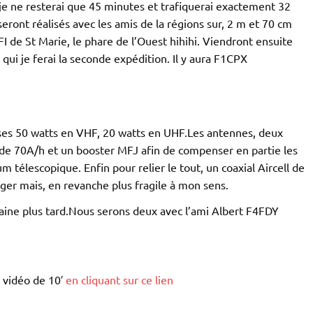
je ne resterai que 45 minutes et trafiquerai exactement 32
eront réalisés avec les amis de la régions sur, 2 m et 70 cm
I de St Marie, le phare de l’Ouest hihihi. Viendront ensuite
ui je ferai la seconde expédition. Il y aura F1CPX
ses 50 watts en VHF, 20 watts en UHF.Les antennes, deux
de 70A/h et un booster MFJ afin de compenser en partie les
 télescopique. Enfin pour relier le tout, un coaxial Aircell de
er mais, en revanche plus fragile à mon sens.
aine plus tard.Nous serons deux avec l’ami Albert F4FDY
 vidéo de 10′
en cliquant sur ce lien