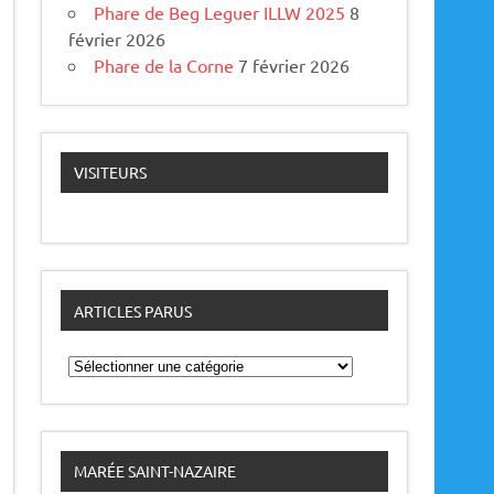
Phare de Beg Leguer ILLW 2025
8
février 2026
Phare de la Corne
7 février 2026
VISITEURS
ARTICLES PARUS
A
r
t
i
c
l
e
MARÉE SAINT-NAZAIRE
s