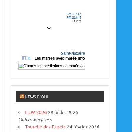
p
a
r
u
s
NEWS D’OHH
ILLW 2026
29 juillet 2026
Oldcrowexpress
Tourelle des Espets
24 février 2026