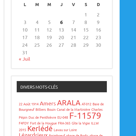
L
M
M
J
V
S
D
1
2
3
4
5
6
7
8
9
10
11
12
13
14
15
16
17
18
19
20
21
22
23
24
25
26
27
28
29
30
31
« Juil
DIVERS MOTS-CLÉS
ARALA
Amers
22 Août 1914
AT-012
Baie de
Bourgneuf
Billiers
Bouin
Canal de la Martinière
Charles
F-11579
Pépin
Duc de Penthièvre
EU-048
F4FDY
Fort de la Hougue
FRA-365
Gîte la Vigie
ILLW
Kerlédé
2015
Lavau sur Loire
Lézardrieux
Paimboeuf
phare de Bodic
phare de