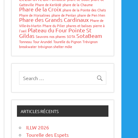
Gatteville
Phare de Kerlédé
phare de la Chaume
Phare de la Croix
phare de la Pointe des Chats
Phare de Morsalines
phare de Penlan
phare de Pen Men
Phare des Grands Cardinaux
Phare de
Ville-ès-Martin
Phare du Pilier
phares et balises
pierre à
Plateau du Four
Pointe St
l'oeil
Gildas
SotaBeam
Sauvons nos phares
SOTA
Tonneau
Tour Arundel
Tourelle du Pignon
Trévignon
breakwater
trévignon shelter môle
ARTICLES RÉCENTS
ILLW 2026
Tourelle des Espets