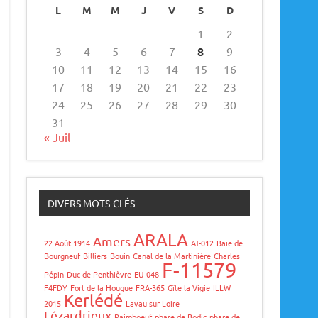
L
M
M
J
V
S
D
1
2
3
4
5
6
7
8
9
10
11
12
13
14
15
16
17
18
19
20
21
22
23
24
25
26
27
28
29
30
31
« Juil
DIVERS MOTS-CLÉS
ARALA
Amers
22 Août 1914
AT-012
Baie de
Bourgneuf
Billiers
Bouin
Canal de la Martinière
Charles
F-11579
Pépin
Duc de Penthièvre
EU-048
F4FDY
Fort de la Hougue
FRA-365
Gîte la Vigie
ILLW
Kerlédé
2015
Lavau sur Loire
Lézardrieux
Paimboeuf
phare de Bodic
phare de