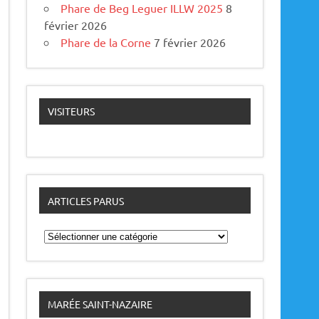
Phare de Beg Leguer ILLW 2025
8
février 2026
Phare de la Corne
7 février 2026
VISITEURS
ARTICLES PARUS
A
r
t
i
c
l
e
MARÉE SAINT-NAZAIRE
s