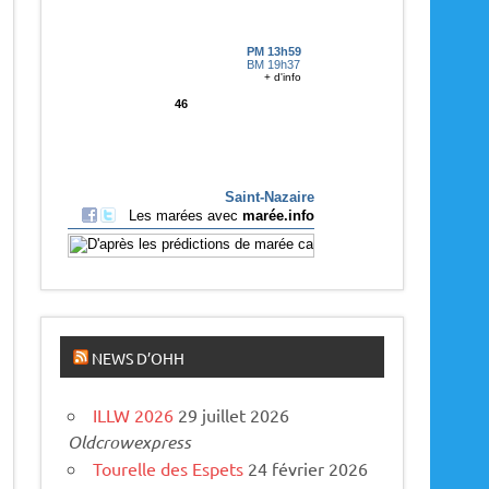
p
a
r
u
s
NEWS D’OHH
ILLW 2026
29 juillet 2026
Oldcrowexpress
Tourelle des Espets
24 février 2026