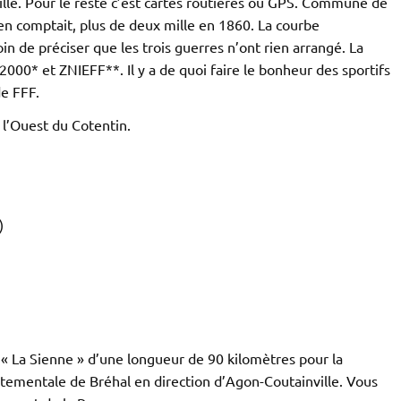
ville. Pour le reste c’est cartes routières ou GPS. Commune de
en comptait, plus de deux mille en 1860. La courbe
n de préciser que les trois guerres n’ont rien arrangé. La
00* et ZNIEFF**. Il y a de quoi faire le bonheur des sportifs
e FFF.
l’Ouest du Cotentin.
)
t « La Sienne » d’une longueur de 90 kilomètres pour la
rtementale de Bréhal en direction d’Agon-Coutainville. Vous