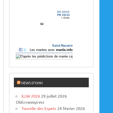
p
a
r
u
s
NEWS D’OHH
ILLW 2026
29 juillet 2026
Oldcrowexpress
Tourelle des Espets
24 février 2026