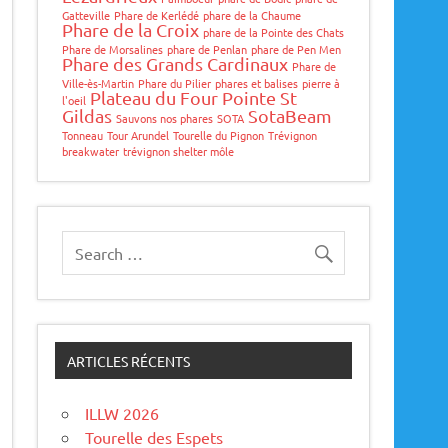
Gatteville
Phare de Kerlédé
phare de la Chaume
Phare de la Croix
phare de la Pointe des Chats
Phare de Morsalines
phare de Penlan
phare de Pen Men
Phare des Grands Cardinaux
Phare de
Ville-ès-Martin
Phare du Pilier
phares et balises
pierre à
Plateau du Four
Pointe St
l'oeil
Gildas
SotaBeam
Sauvons nos phares
SOTA
Tonneau
Tour Arundel
Tourelle du Pignon
Trévignon
breakwater
trévignon shelter môle
ARTICLES RÉCENTS
ILLW 2026
Tourelle des Espets