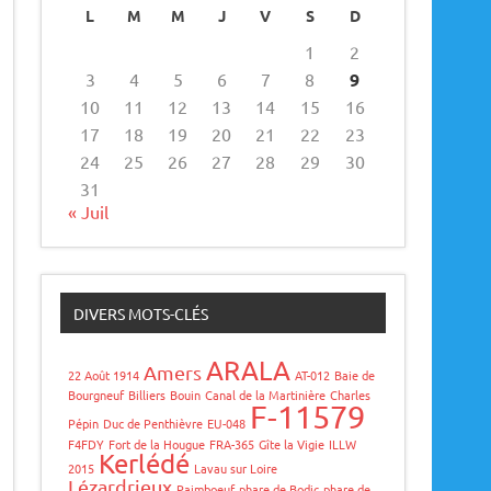
L
M
M
J
V
S
D
1
2
3
4
5
6
7
8
9
10
11
12
13
14
15
16
17
18
19
20
21
22
23
24
25
26
27
28
29
30
31
« Juil
DIVERS MOTS-CLÉS
ARALA
Amers
22 Août 1914
AT-012
Baie de
Bourgneuf
Billiers
Bouin
Canal de la Martinière
Charles
F-11579
Pépin
Duc de Penthièvre
EU-048
F4FDY
Fort de la Hougue
FRA-365
Gîte la Vigie
ILLW
Kerlédé
2015
Lavau sur Loire
Lézardrieux
Paimboeuf
phare de Bodic
phare de