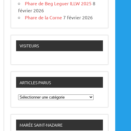
Phare de Beg Leguer ILLW 2025
8
février 2026
Phare de la Corne
7 février 2026
VISITEURS
ARTICLES PARUS
A
r
t
i
c
l
e
MARÉE SAINT-NAZAIRE
s