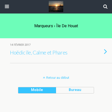
Marqueurs › Île De Houat
14 FÉVRIER 2017
Hoëdic île, Calme et Phares
Retour au début
Mobile
Bureau