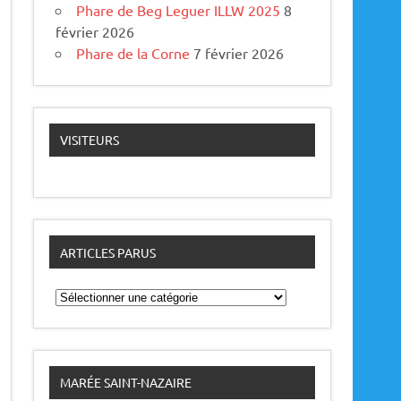
Phare de Beg Leguer ILLW 2025
8
février 2026
Phare de la Corne
7 février 2026
VISITEURS
ARTICLES PARUS
A
r
t
i
c
l
e
MARÉE SAINT-NAZAIRE
s