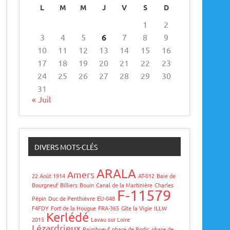
L
M
M
J
V
S
D
1
2
3
4
5
6
7
8
9
10
11
12
13
14
15
16
17
18
19
20
21
22
23
24
25
26
27
28
29
30
31
« Juil
DIVERS MOTS-CLÉS
ARALA
Amers
22 Août 1914
AT-012
Baie de
Bourgneuf
Billiers
Bouin
Canal de la Martinière
Charles
F-11579
Pépin
Duc de Penthièvre
EU-048
F4FDY
Fort de la Hougue
FRA-365
Gîte la Vigie
ILLW
Kerlédé
2015
Lavau sur Loire
Lézardrieux
Paimboeuf
phare de Bodic
phare de