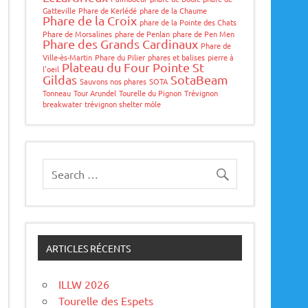
Gatteville
Phare de Kerlédé
phare de la Chaume
Phare de la Croix
phare de la Pointe des Chats
Phare de Morsalines
phare de Penlan
phare de Pen Men
Phare des Grands Cardinaux
Phare de
Ville-ès-Martin
Phare du Pilier
phares et balises
pierre à
Plateau du Four
Pointe St
l'oeil
Gildas
SotaBeam
Sauvons nos phares
SOTA
Tonneau
Tour Arundel
Tourelle du Pignon
Trévignon
breakwater
trévignon shelter môle
ARTICLES RÉCENTS
ILLW 2026
Tourelle des Espets