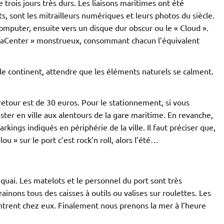
rois jours très durs. Les liaisons maritimes ont été
s, sont les mitrailleurs numériques et leurs photos du siècle.
 computer, ensuite vers un disque dur obscur ou le « Cloud ».
Center » monstrueux, consommant chacun l’équivalent
r le continent, attendre que les éléments naturels se calment.
r-retour est de 30 euros. Pour le stationnement, si vous
ster en ville aux alentours de la gare maritime. En revanche,
s parkings indiqués en périphérie de la ville. Il faut préciser que,
» sur le port c’est rock’n roll, alors l’été…
quai. Les matelots et le personnel du port sont très
nons tous des caisses à outils ou valises sur roulettes. Les
rentrent chez eux. Finalement nous prenons la mer à l’heure