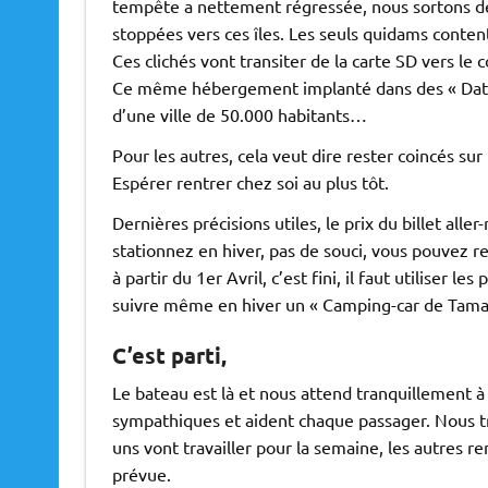
tempête a nettement régressée, nous sortons de t
stoppées vers ces îles. Les seuls quidams content
Ces clichés vont transiter de la carte SD vers le
Ce même hébergement implanté dans des « Data
d’une ville de 50.000 habitants…
Pour les autres, cela veut dire rester coincés su
Espérer rentrer chez soi au plus tôt.
Dernières précisions utiles, le prix du billet alle
stationnez en hiver, pas de souci, vous pouvez re
à partir du 1er Avril, c’est fini, il faut utiliser le
suivre même en hiver un « Camping-car de Tamalou 
C’est parti,
Le bateau est là et nous attend tranquillement à 
sympathiques et aident chaque passager. Nous trai
uns vont travailler pour la semaine, les autres 
prévue.