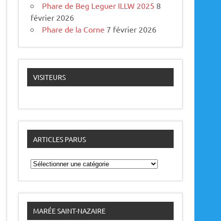
Phare de Beg Leguer ILLW 2025
8
février 2026
Phare de la Corne
7 février 2026
VISITEURS
ARTICLES PARUS
A
r
t
i
c
l
e
MARÉE SAINT-NAZAIRE
s