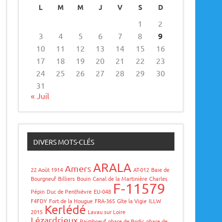
L
M
M
J
V
S
D
1
2
3
4
5
6
7
8
9
10
11
12
13
14
15
16
17
18
19
20
21
22
23
24
25
26
27
28
29
30
31
« Juil
DIVERS MOTS-CLÉS
ARALA
Amers
22 Août 1914
AT-012
Baie de
Bourgneuf
Billiers
Bouin
Canal de la Martinière
Charles
F-11579
Pépin
Duc de Penthièvre
EU-048
F4FDY
Fort de la Hougue
FRA-365
Gîte la Vigie
ILLW
Kerlédé
2015
Lavau sur Loire
Lézardrieux
Paimboeuf
phare de Bodic
phare de