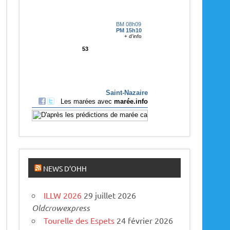
p
a
r
u
s
NEWS D’OHH
ILLW 2026
29 juillet 2026
Oldcrowexpress
Tourelle des Espets
24 février 2026