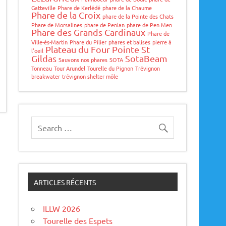
Gatteville
Phare de Kerlédé
phare de la Chaume
Phare de la Croix
phare de la Pointe des Chats
Phare de Morsalines
phare de Penlan
phare de Pen Men
Phare des Grands Cardinaux
Phare de
Ville-ès-Martin
Phare du Pilier
phares et balises
pierre à
Plateau du Four
Pointe St
l'oeil
Gildas
SotaBeam
Sauvons nos phares
SOTA
Tonneau
Tour Arundel
Tourelle du Pignon
Trévignon
breakwater
trévignon shelter môle
ARTICLES RÉCENTS
ILLW 2026
Tourelle des Espets