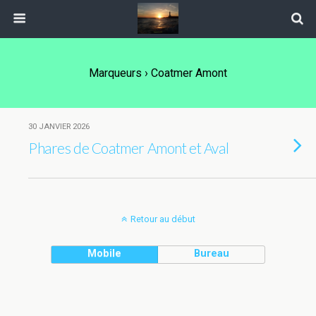
Marqueurs › Coatmer Amont
30 JANVIER 2026
Phares de Coatmer Amont et Aval
Retour au début
Mobile
Bureau